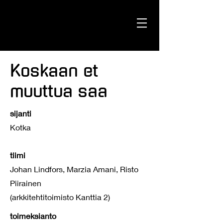
Studio
Amani
Koskaan et
muuttua saa
sijanti
Kotka
tiimi
Johan Lindfors, Marzia Amani, Risto
Piirainen
(arkkitehtitoimisto Kanttia 2)
toimeksianto