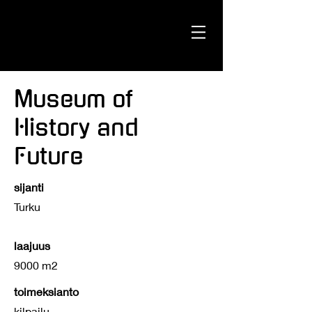
Studio
Amani
Museum of
History and
Future
sijanti
Turku
laajuus
9000 m2
toimeksianto
kilpailu