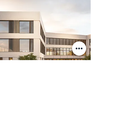
Kurikan kaupungintalon yleinen
arkkitehtuurikilpailu
KURIKKATALO